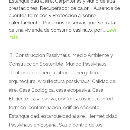
Estanqueidad al aire, Carpinterías y vidrio de alta
prestaciones, Recuperador de calor , Ausencia de
puentes térmicos y Protección al sobre
calentamiento. Podemos observar, que se trata
de una vivienda de consumo casi nulo, por …
Leer
más
Construcción Passivhaus
,
Medio Ambiente y
Construcción Sostenible
,
Mundo Passivhaus
ahorro de energía
,
ahorro energético
,
arquitectura
,
Arquitectura passivhaus
,
Calidad del
aire
,
Casa Ecológica
,
casa ecopasiva
,
Casa
Eficiente
,
casa pasiva
,
confort acústico
,
confort
térmico
,
contaminación
,
edificio eficiente
,
Estanqueidad
,
estanqueidad al aire
,
Hermeticidad
,
Passivhaus en España
,
Salud dentro de los