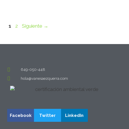
1
2
Siguiente
→
649-050-448
hola@vanesaezquerra.com
Facebook
Twitter
LinkedIn