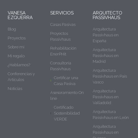
VANESA
SERVICIOS
ARQUITECTO
EZQUERRA
PASSIVHAUS
Casas Pasivas
Blog
Arquitectura
Proyectos
Passivhaus en
Proyectos
Passivhaus
España
Sobre mí
Rehabilitación
Arquitectura
EnerPHit
Passivhaus en
Mi regalo
Madrid
Consultoría
¿Hablamos?
Passivhaus
Arquitectura
Conferencias y
Passivhaus en País
Certificar una
Artículos
Vasco
Casa Pasiva
Noticias
Arquitectura
Asesoramiento On
Passivhaus en
line
Valladolid
Certificado
Arquitectura
Sostenibilidad
Passivhaus en León
VERDE
Arquitectura
Passivhaus en