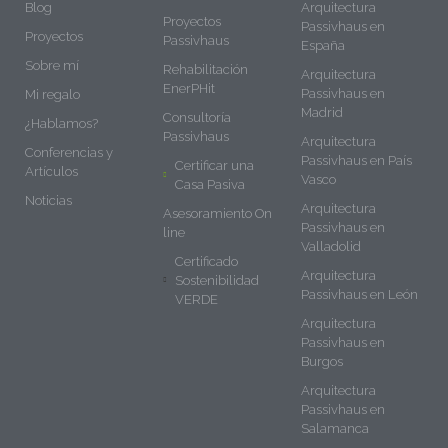
Blog
Arquitectura
Proyectos
Passivhaus en
Proyectos
Passivhaus
España
Sobre mí
Rehabilitación
Arquitectura
EnerPHit
Passivhaus en
Mi regalo
Madrid
Consultoría
¿Hablamos?
Passivhaus
Arquitectura
Conferencias y
Passivhaus en País
Certificar una
Artículos
Vasco
Casa Pasiva
Noticias
Arquitectura
Asesoramiento On
Passivhaus en
line
Valladolid
Certificado
Arquitectura
Sostenibilidad
Passivhaus en León
VERDE
Arquitectura
Passivhaus en
Burgos
Arquitectura
Passivhaus en
Salamanca