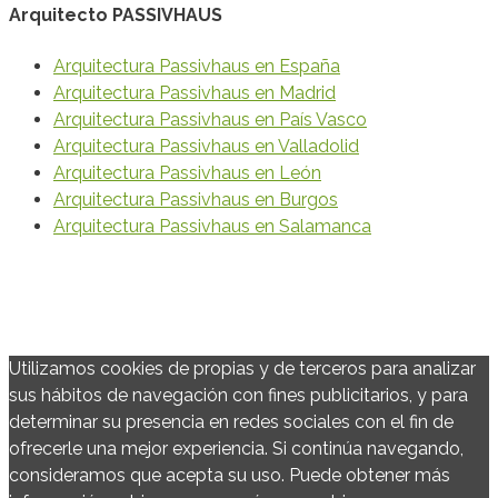
Arquitecto PASSIVHAUS
Arquitectura Passivhaus en España
Arquitectura Passivhaus en Madrid
Arquitectura Passivhaus en País Vasco
Arquitectura Passivhaus en Valladolid
Arquitectura Passivhaus en León
Arquitectura Passivhaus en Burgos
Arquitectura Passivhaus en Salamanca
© 2020 Vanesa Ezquerra Arquitecto Passivhaus
Política de Privacidad y Protección de Datos
·
Política de
Cookies
Utilizamos cookies de propias y de terceros para analizar
sus hábitos de navegación con fines publicitarios, y para
determinar su presencia en redes sociales con el fin de
ofrecerle una mejor experiencia. Si continúa navegando,
consideramos que acepta su uso. Puede obtener más