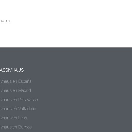
uerra
ASSIVHAUS
sivhaus en España
sivhaus en Madrid
ivhaus en País Vasco
ivhaus en Valladolid
sivhaus en León
sivhaus en Burgos