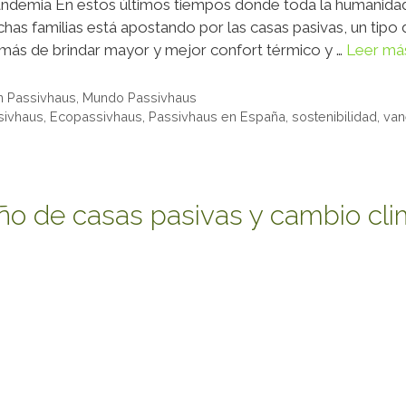
ndemia En estos últimos tiempos donde toda la humanidad 
chas familias está apostando por las casas pasivas, un tipo
emás de brindar mayor y mejor confort térmico y …
Leer má
n Passivhaus
,
Mundo Passivhaus
sivhaus
,
Ecopassivhaus
,
Passivhaus en España
,
sostenibilidad
,
van
o de casas pasivas y cambio cli