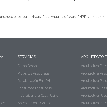
onstrucciones passivhaus
,
Passivhaus
,
software PHPP
,
vanesa ezq
RA
SERVICIOS
ARQUITECTO P
Casas Pasivas
Arquitectura Pas
Proyectos Passivhaus
Arquitectura Pas
Rehabilitación EnerPHit
Arquitectura Pass
Consultoría Passivhaus
Arquitectura Pass
Certificar una Casa Pasiva
Arquitectura Pas
ulos
Asesoramiento On line
Arquitectura Pas