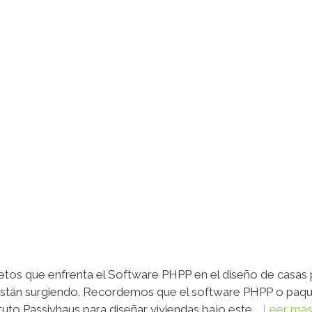
tos que enfrenta el Software PHPP en el diseño de casas pa
están surgiendo. Recordemos que el software PHPP o paquet
ituto Passivhaus para diseñar viviendas bajo este …
Leer má