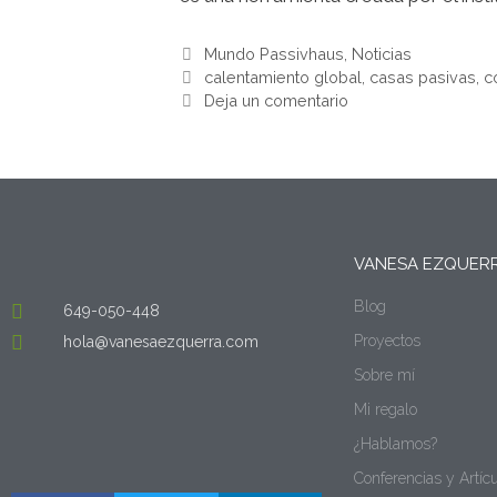
Mundo Passivhaus
,
Noticias
calentamiento global
,
casas pasivas
,
c
Deja un comentario
VANESA EZQUER
Blog
649-050-448
Proyectos
hola@vanesaezquerra.com
Sobre mí
Mi regalo
¿Hablamos?
Conferencias y Artíc