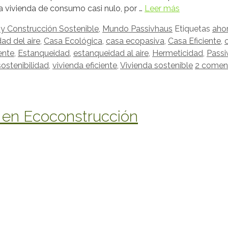
 vivienda de consumo casi nulo, por …
Leer más
y Construcción Sostenible
,
Mundo Passivhaus
Etiquetas
ahor
dad del aire
,
Casa Ecológica
,
casa ecopasiva
,
Casa Eficiente
,
iente
,
Estanqueidad
,
estanqueidad al aire
,
Hermeticidad
,
Passi
sostenibilidad
,
vivienda eficiente
,
Vivienda sostenible
2 comen
 en Ecoconstrucción