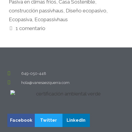
Pasiva en climas frios
,
Casa Sostenible
,
construcción passivhaus
,
Diseño ecopasivo
,
Ecopasiva
,
Ecopassivhaus
1 comentario
649-050-448
hola@vanesaezquerra.com
Facebook
Twitter
LinkedIn