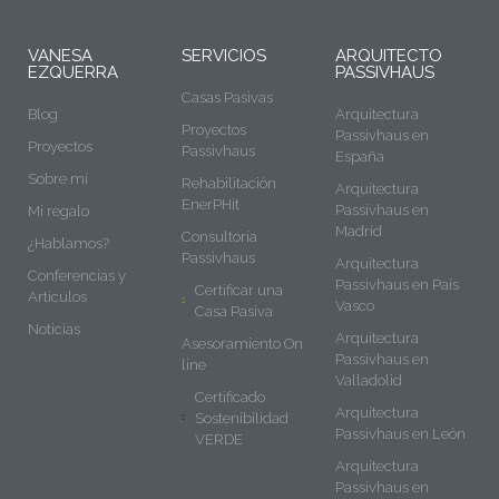
VANESA
SERVICIOS
ARQUITECTO
EZQUERRA
PASSIVHAUS
Casas Pasivas
Blog
Arquitectura
Proyectos
Passivhaus en
Proyectos
Passivhaus
España
Sobre mí
Rehabilitación
Arquitectura
EnerPHit
Passivhaus en
Mi regalo
Madrid
Consultoría
¿Hablamos?
Passivhaus
Arquitectura
Conferencias y
Passivhaus en País
Certificar una
Artículos
Vasco
Casa Pasiva
Noticias
Arquitectura
Asesoramiento On
Passivhaus en
line
Valladolid
Certificado
Arquitectura
Sostenibilidad
Passivhaus en León
VERDE
Arquitectura
Passivhaus en