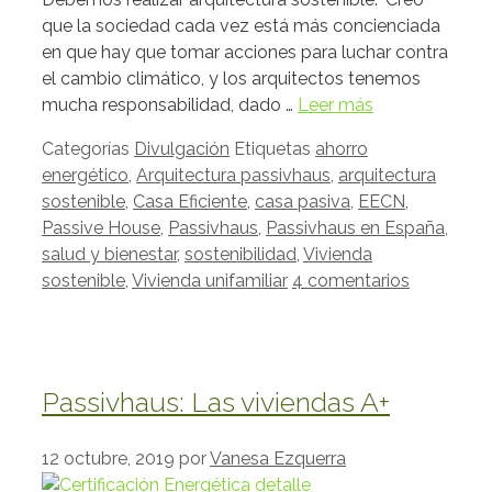
que la sociedad cada vez está más concienciada
en que hay que tomar acciones para luchar contra
el cambio climático, y los arquitectos tenemos
mucha responsabilidad, dado …
Leer más
Categorías
Divulgación
Etiquetas
ahorro
energético
,
Arquitectura passivhaus
,
arquitectura
sostenible
,
Casa Eficiente
,
casa pasiva
,
EECN
,
Passive House
,
Passivhaus
,
Passivhaus en España
,
salud y bienestar
,
sostenibilidad
,
Vivienda
sostenible
,
Vivienda unifamiliar
4 comentarios
Passivhaus: Las viviendas A+
12 octubre, 2019
por
Vanesa Ezquerra