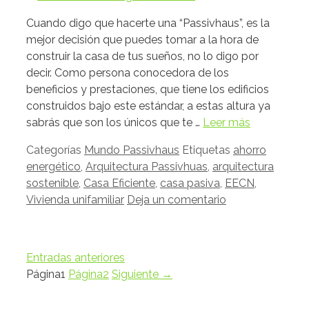
Cuando digo que hacerte una “Passivhaus”, es la
mejor decisión que puedes tomar a la hora de
construir la casa de tus sueños, no lo digo por
decir. Como persona conocedora de los
beneficios y prestaciones, que tiene los edificios
construidos bajo este estándar, a estas altura ya
sabrás que son los únicos que te …
Leer más
Categorías
Mundo Passivhaus
Etiquetas
ahorro
energético
,
Arquitectura Passivhuas
,
arquitectura
sostenible
,
Casa Eficiente
,
casa pasiva
,
EECN
,
Vivienda unifamiliar
Deja un comentario
Entradas anteriores
Página
1
Página
2
Siguiente
→