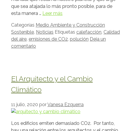
que sea atajada lo más pronto posible, para de
esta manera …
Leer más
Categorías
Medio Ambiente y Construcción
Sostenible
,
Noticias
Etiquetas
calefacción
,
Calidad
del aire
,
emisiones de CO2
,
polución
Deja un
comentario
El Arquitecto y el Cambio
Climático
11 julio, 2020
por
Vanesa Ezquerra
Los edificios emiten demasiado CO2. Por tanto,
hay una relación entre los arquitectos y el cambio