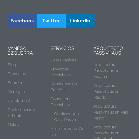
Facebook
Twitter
LinkedIn
VANESA
SERVICIOS
ARQUITECTO
EZQUERRA
PASSIVHAUS
Casas Pasivas
Blog
Arquitectura
Proyectos
Passivhaus en
Proyectos
Passivhaus
España
Sobre mí
Rehabilitación
Arquitectura
EnerPHit
Passivhaus en
Mi regalo
Madrid
Consultoría
¿Hablamos?
Passivhaus
Arquitectura
Conferencias y
Passivhaus en País
Certificar una
Artículos
Vasco
Casa Pasiva
Noticias
Arquitectura
Asesoramiento On
Passivhaus en
line
Valladolid