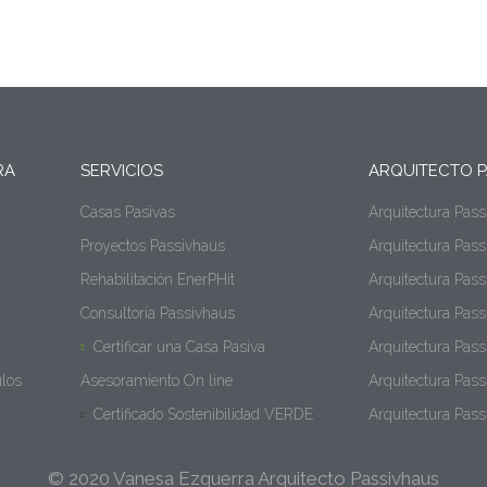
RA
SERVICIOS
ARQUITECTO P
Casas Pasivas
Arquitectura Pas
Proyectos Passivhaus
Arquitectura Pas
Rehabilitación EnerPHit
Arquitectura Pass
Consultoría Passivhaus
Arquitectura Pass
Certificar una Casa Pasiva
Arquitectura Pas
ulos
Asesoramiento On line
Arquitectura Pas
Certificado Sostenibilidad VERDE
Arquitectura Pas
© 2020 Vanesa Ezquerra Arquitecto Passivhaus