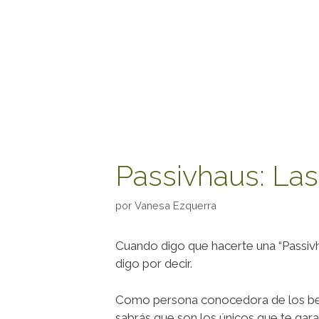
Passivhaus: Las
por
Vanesa Ezquerra
Cuando digo que hacerte una “Passivha
digo por decir.
Como persona conocedora de los benefi
sabrás que son los únicos que te gar