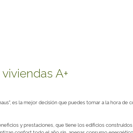
 viviendas A+
us”, es la mejor decisión que puedes tomar a la hora de con
cios y prestaciones, que tiene los edificios construidos b
antizan confort todo el año sin apenas consumo energético