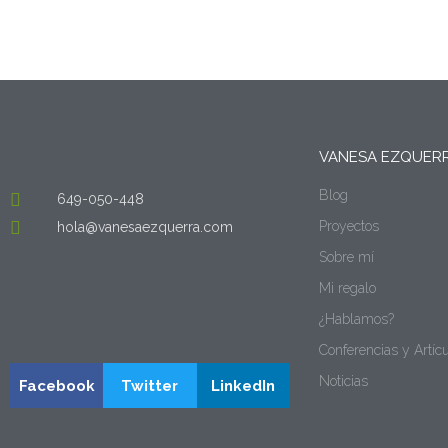
VANESA EZQUER
Blog
649-050-448
Proyectos
hola@vanesaezquerra.com
Sobre mí
Mi regalo
¿Hablamos?
Conferencias y Artíc
Noticias
Facebook
Twitter
LinkedIn