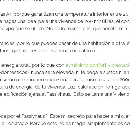
endas A+, porque garantizan una temperatura interior entre
 hagas una idea, para una vivienda de 200 m2 útiles, el co
quipo que se utilice. No es lo mismo gas, que aerotermia
tancias
, por lo que puedes pasar de una habitación a otra, 
fríos, que aveces desencadenan un catarro.
 energía total, por lo que con
el máximo confort y prestac
trodomésticos)
nunca será elevada, ni te pegará sustos
ni en
consumo máximo permitido sería para la misma casa de 200
ra de energía de tu vivienda: Luz, calefacción, refrigeració
e edificación ajena al Passivhaus. Esto se llama una Viviend
a por el Passivhaus? Este mi secreto para hacer a mi client
io el resultado. Porque esto no es magia, simplemente
es co