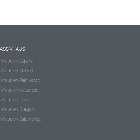
ASSIVHAUS
sivhaus en España
sivhaus en Madrid
ivhaus en País Vasco
ivhaus en Valladolid
sivhaus en León
sivhaus en Burgos
sivhaus en Salamanca