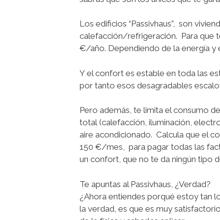
L
os edificios “Passivhaus”, son vivi
calefacción/refrigeración.
Para que te
€/año. Dependiendo de la energía y e
Y
el confort es estable en toda las es
por tanto esos desagradables escalo
Pero además, te limita el consumo de
total
(calefacción, iluminación, elec
aire acondicionado. Calcula que el 
150 €/mes, para pagar todas las factu
un confort, que no te da ningún tipo d
Te apuntas al Passivhaus, ¿Verdad?
¿Ahora entiendes porqué estoy tan loc
la verdad, es que es muy satisfactor