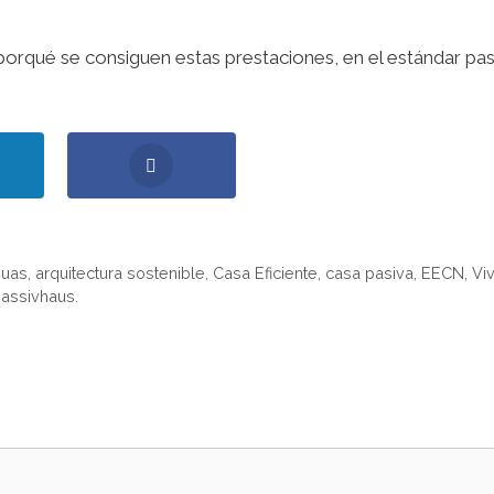
orqué se consiguen estas prestaciones, en el estándar pass
huas
,
arquitectura sostenible
,
Casa Eficiente
,
casa pasiva
,
EECN
,
Viv
Passivhaus.