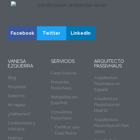
Facebook
Twitter
LinkedIn
VANESA
SERVICIOS
ARQUITECTO
EZQUERRA
PASSIVHAUS
Casas Pasivas
Blog
Arquitectura
Proyectos
Passivhaus en
Proyectos
Passivhaus
España
Sobre mí
Rehabilitación
Arquitectura
EnerPHit
Passivhaus en
Mi regalo
Madrid
Consultoría
¿Hablamos?
Passivhaus
Arquitectura
Conferencias y
Passivhaus en País
Certificar una
Artículos
Vasco
Casa Pasiva
Noticias