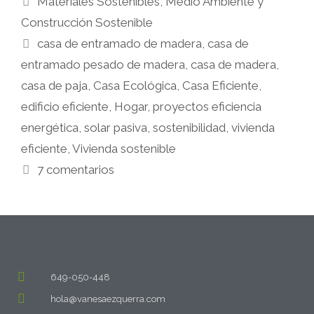
Materiales Sostenibles
,
Medio Ambiente y
Construcción Sostenible
casa de entramado de madera
,
casa de
entramado pesado de madera
,
casa de madera
,
casa de paja
,
Casa Ecológica
,
Casa Eficiente
,
edificio eficiente
,
Hogar
,
proyectos eficiencia
energética
,
solar pasiva
,
sostenibilidad
,
vivienda
eficiente
,
Vivienda sostenible
7 comentarios
649-050-448
hola@vanesaezquerra.com