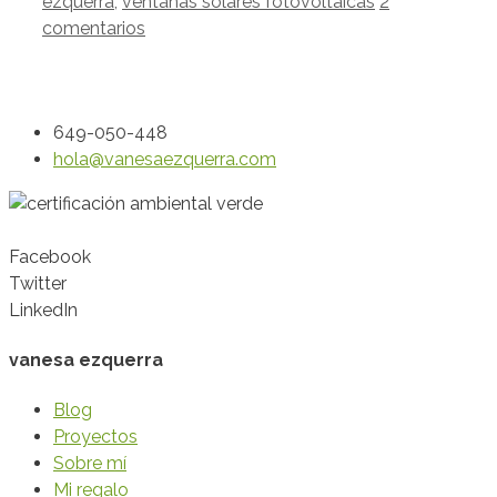
ezquerra
,
ventanas solares fotovoltaicas
2
comentarios
649-050-448
hola@vanesaezquerra.com
Facebook
Twitter
LinkedIn
vanesa ezquerra
Blog
Proyectos
Sobre mí
Mi regalo