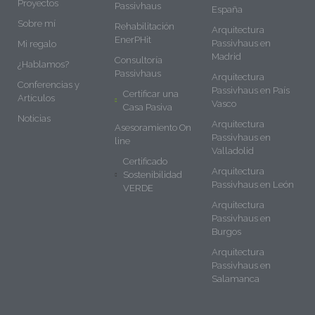
Proyectos
Passivhaus
España
Sobre mí
Rehabilitación
Arquitectura
EnerPHit
Passivhaus en
Mi regalo
Madrid
Consultoría
¿Hablamos?
Passivhaus
Arquitectura
Conferencias y
Passivhaus en País
Certificar una
Artículos
Vasco
Casa Pasiva
Noticias
Arquitectura
Asesoramiento On
Passivhaus en
line
Valladolid
Certificado
Arquitectura
Sostenibilidad
Passivhaus en León
VERDE
Arquitectura
Passivhaus en
Burgos
Arquitectura
Passivhaus en
Salamanca