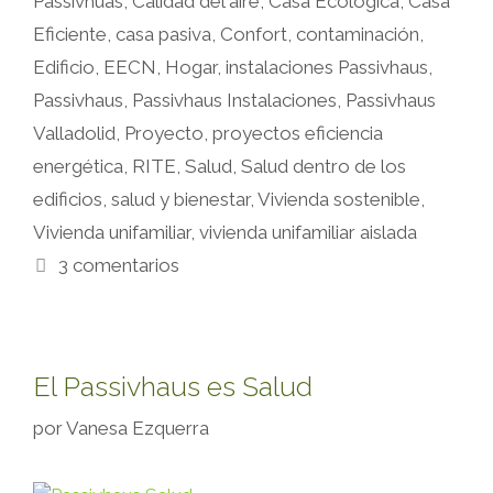
Passivhuas
,
Calidad del aire
,
Casa Ecológica
,
Casa
Eficiente
,
casa pasiva
,
Confort
,
contaminación
,
Edificio
,
EECN
,
Hogar
,
instalaciones Passivhaus
,
Passivhaus
,
Passivhaus Instalaciones
,
Passivhaus
Valladolid
,
Proyecto
,
proyectos eficiencia
energética
,
RITE
,
Salud
,
Salud dentro de los
edificios
,
salud y bienestar
,
Vivienda sostenible
,
Vivienda unifamiliar
,
vivienda unifamiliar aislada
3 comentarios
El Passivhaus es Salud
por
Vanesa Ezquerra