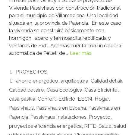
En este post, os voy a contar el proyecto de
Vivienda Passivhaus con construcción tradicional
para el municipio de Villamediana. Una localidad
situada en la provincia de Palencia, En este caso
la vivienda se construirá básicamente con
hormigón, acero y termoarcilla rectificada y
ventanas de PVC. Además cuenta con un caldera
automática de Pellet de …
Leer más
PROYECTOS
ahorro energético
,
arquitectura
,
Calidad del air
,
Calidad del aire
,
Casa Ecológica
,
Casa Eficiente
,
casa pasiva
,
Confort
,
Edificio
,
EECN
,
Hogar
,
Passivhaus
,
Passivhaus en España
,
Passivhaus en
Palencia
,
Passivhaus Instalaciones
,
Proyecto
,
proyectos eficiencia energética
,
RITE
,
Salud
,
salud
y bienestar
,
Vivienda aislada
,
Vivienda sostenible
,