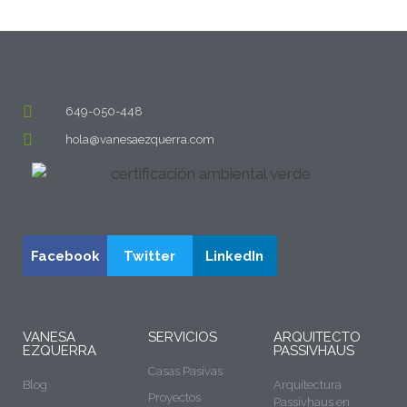
649-050-448
hola@vanesaezquerra.com
Facebook
Twitter
LinkedIn
VANESA
SERVICIOS
ARQUITECTO
EZQUERRA
PASSIVHAUS
Casas Pasivas
Blog
Arquitectura
Proyectos
Passivhaus en