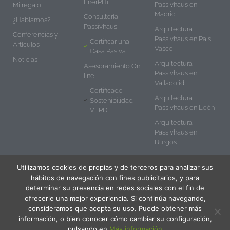
EnerPHit
Passivhaus en
Mi regalo
Madrid
Consultoría
¿Hablamos?
Passivhaus
Arquitectura
Conferencias y
Passivhaus en País
Certificar una
Artículos
Vasco
Casa Pasiva
Noticias
Arquitectura
Asesoramiento On
Passivhaus en
line
Valladolid
Certificado
Arquitectura
Sostenibilidad
Passivhaus en León
VERDE
Arquitectura
Passivhaus en
Burgos
Arquitectura
Passivhaus en
Utilizamos cookies de propias y de terceros para analizar sus
Salamanca
hábitos de navegación con fines publicitarios, y para
determinar su presencia en redes sociales con el fin de
ofrecerle una mejor experiencia. Si continúa navegando,
consideramos que acepta su uso. Puede obtener más
© 2020 Vanesa Ezquerra Arquitecto Passivhaus
información, o bien conocer cómo cambiar su configuración,
pulsando en
Más información