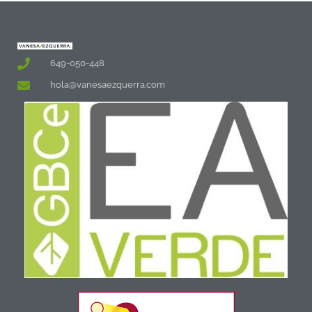
649-050-448
hola@vanesaezquerra.com