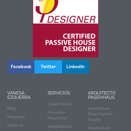
Facebook
Twitter
LinkedIn
VANESA
SERVICIOS
ARQUITECTO
EZQUERRA
PASSIVHAUS
Casas Pasivas
Blog
Arquitectura
Proyectos
Passivhaus en
Proyectos
Passivhaus
España
Sobre mí
Rehabilitación
Arquitectura