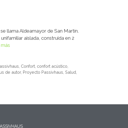
e se llama Aldeamayor de San Martín.
nifamiliar aislada, construida en 2
 más
assivhaus
,
Confort
,
confort acústico
,
us de autor
,
Proyecto Passivhaus
,
Salud
,
ASSIVHAUS