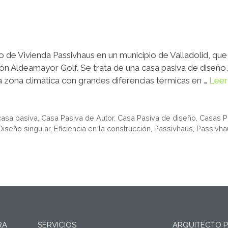
 de Vivienda Passivhaus en un municipio de Valladolid, qu
ón Aldeamayor Golf. Se trata de una casa pasiva de diseño, u
a zona climática con grandes diferencias térmicas en …
Leer
casa pasiva
,
Casa Pasiva de Autor
,
Casa Pasiva de diseño
,
Casas P
Diseño singular
,
Eficiencia en la construcción
,
Passivhaus
,
Passivha
RA
SERVICIOS
ARQUITECTO P