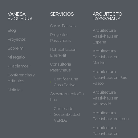
VANESA
SERVICIOS
ARQUITECTO
EZQUERRA
PASSIVHAUS
Casas Pasivas
Blog
Arquitectura
Proyectos
Passivhaus en
Proyectos
Passivhaus
España
Sobre mí
Rehabilitación
Arquitectura
EnerPHit
Passivhaus en
Mi regalo
Madrid
Consultoría
¿Hablamos?
Passivhaus
Arquitectura
Conferencias y
Passivhaus en País
Certificar una
Artículos
Vasco
Casa Pasiva
Noticias
Arquitectura
Asesoramiento On
Passivhaus en
line
Valladolid
Certificado
Arquitectura
Sostenibilidad
Passivhaus en León
VERDE
Arquitectura
Passivhaus en