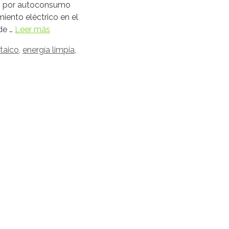
o por autoconsumo
iento eléctrico en el
de …
Leer más
taico
,
energía limpia
,