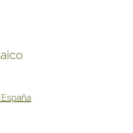
aico
n España