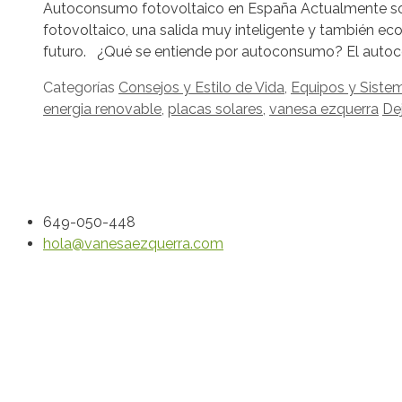
Autoconsumo fotovoltaico en España Actualmente s
fotovoltaico, una salida muy inteligente y también ec
futuro. ¿Qué se entiende por autoconsumo? El auto
Categorías
Consejos y Estilo de Vida
,
Equipos y Sistem
energia renovable
,
placas solares
,
vanesa ezquerra
De
649-050-448
hola@vanesaezquerra.com