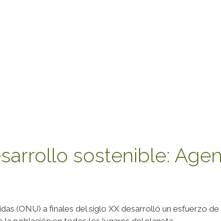
sarrollo sostenible: Age
das (ONU) a finales del siglo XX desarrolló un esfuerzo d