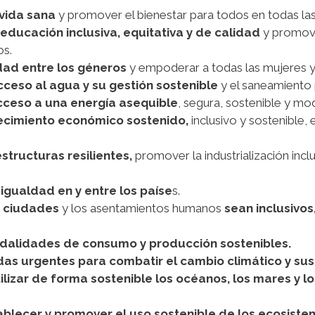
vida sana
y promover el bienestar para todos en todas la
educación inclusiva, equitativa y de calidad
y promov
os.
ldad entre los géneros
y empoderar a todas las mujeres y 
cceso al agua y su gestión sostenible
y el saneamiento 
cceso a una energía asequible
, segura, sostenible y mo
ecimiento económico sostenido,
inclusivo y sostenible,
estructuras resilientes,
promover la industrialización incl
igualdad en y entre los paíse
s.
s ciudades
y los asentamientos humanos
sean inclusivos,
dalidades de consumo y producción sostenibles.
as urgentes para combatir el cambio climático y sus
ilizar de forma sostenible los océanos, los mares y l
ablecer y promover el uso sostenible de los ecosiste