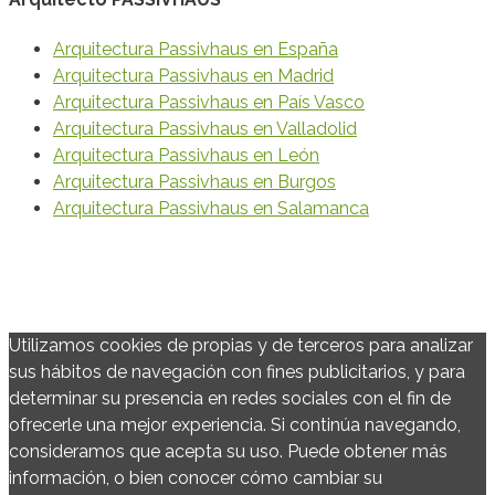
Arquitectura Passivhaus en España
Arquitectura Passivhaus en Madrid
Arquitectura Passivhaus en País Vasco
Arquitectura Passivhaus en Valladolid
Arquitectura Passivhaus en León
Arquitectura Passivhaus en Burgos
Arquitectura Passivhaus en Salamanca
© 2020 Vanesa Ezquerra Arquitecto Passivhaus
Política de Privacidad y Protección de Datos
·
Política de
Cookies
Utilizamos cookies de propias y de terceros para analizar
sus hábitos de navegación con fines publicitarios, y para
determinar su presencia en redes sociales con el fin de
ofrecerle una mejor experiencia. Si continúa navegando,
consideramos que acepta su uso. Puede obtener más
información, o bien conocer cómo cambiar su