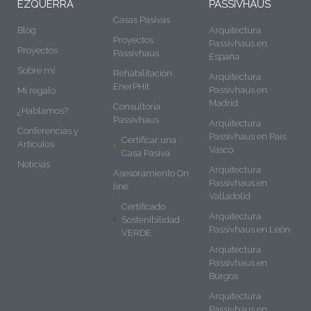
EZQUERRA
PASSIVHAUS
Casas Pasivas
Blog
Arquitectura
Proyectos
Passivhaus en
Proyectos
Passivhaus
España
Sobre mí
Rehabilitación
Arquitectura
EnerPHit
Passivhaus en
Mi regalo
Madrid
Consultoría
¿Hablamos?
Passivhaus
Arquitectura
Conferencias y
Passivhaus en País
Certificar una
Artículos
Vasco
Casa Pasiva
Noticias
Arquitectura
Asesoramiento On
Passivhaus en
line
Valladolid
Certificado
Arquitectura
Sostenibilidad
Passivhaus en León
VERDE
Arquitectura
Passivhaus en
Burgos
Arquitectura
Passivhaus en