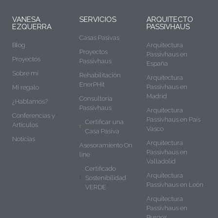
VANESA
SERVICIOS
ARQUITECTO
EZQUERRA
PASSIVHAUS
Casas Pasivas
Blog
Arquitectura
Proyectos
Passivhaus en
Proyectos
Passivhaus
España
Sobre mí
Rehabilitación
Arquitectura
EnerPHit
Passivhaus en
Mi regalo
Madrid
Consultoría
¿Hablamos?
Passivhaus
Arquitectura
Conferencias y
Passivhaus en País
Certificar una
Artículos
Vasco
Casa Pasiva
Noticias
Arquitectura
Asesoramiento On
Passivhaus en
line
Valladolid
Certificado
Arquitectura
Sostenibilidad
Passivhaus en León
VERDE
Arquitectura
Passivhaus en
Burgos