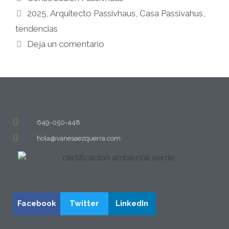
2025
,
Arquitecto Passivhaus
,
Casa Passivahus
,
tendencias
Deja un comentario
649-050-448
hola@vanesaezquerra.com
Facebook
Twitter
LinkedIn