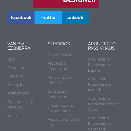
Facebook
Twitter
LinkedIn
VANESA
SERVICIOS
ARQUITECTO
EZQUERRA
PASSIVHAUS
Casas Pasivas
Blog
Arquitectura
Proyectos
Passivhaus en
Proyectos
Passivhaus
España
Sobre mí
Rehabilitación
Arquitectura
EnerPHit
Passivhaus en
Mi regalo
Madrid
Consultoría
¿Hablamos?
Passivhaus
Arquitectura
Conferencias y
Passivhaus en País
Certificar una
Artículos
Vasco
Casa Pasiva
Noticias
Arquitectura
Asesoramiento On
Passivhaus en
line
Valladolid