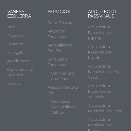
VANESA
SERVICIOS
ARQUITECTO
EZQUERRA
PASSIVHAUS
Casas Pasivas
Blog
Arquitectura
Proyectos
Passivhaus en
Proyectos
Passivhaus
España
Sobre mí
Rehabilitación
Arquitectura
EnerPHit
Passivhaus en
Mi regalo
Madrid
Consultoría
¿Hablamos?
Passivhaus
Arquitectura
Conferencias y
Passivhaus en País
Certificar una
Artículos
Vasco
Casa Pasiva
Noticias
Arquitectura
Asesoramiento On
Passivhaus en
line
Valladolid
Certificado
Arquitectura
Sostenibilidad
Passivhaus en León
VERDE
Arquitectura
Passivhaus en
Burgos