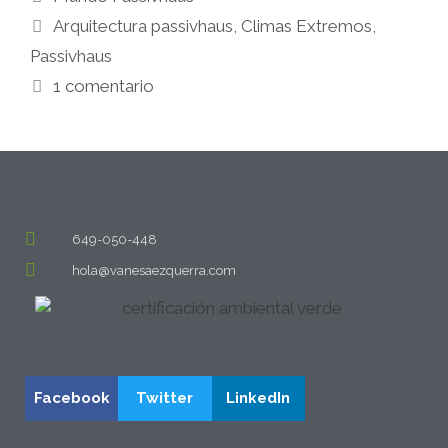
Arquitectura passivhaus
,
Climas Extremos
,
Passivhaus
1 comentario
649-050-448
hola@vanesaezquerra.com
Facebook
Twitter
LinkedIn