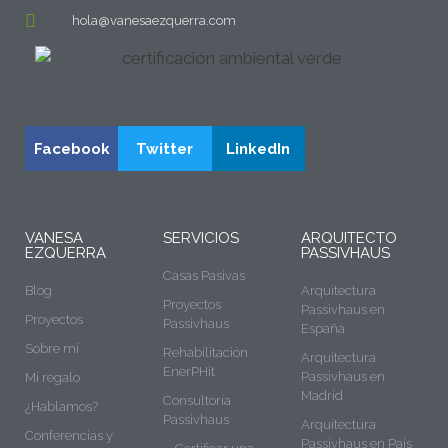
hola@vanesaezquerra.com
Facebook
Twitter
LinkedIn
VANESA
SERVICIOS
ARQUITECTO
EZQUERRA
PASSIVHAUS
Casas Pasivas
Blog
Arquitectura
Proyectos
Passivhaus en
Proyectos
Passivhaus
España
Sobre mí
Rehabilitación
Arquitectura
EnerPHit
Passivhaus en
Mi regalo
Madrid
Consultoría
¿Hablamos?
Passivhaus
Arquitectura
Conferencias y
Passivhaus en País