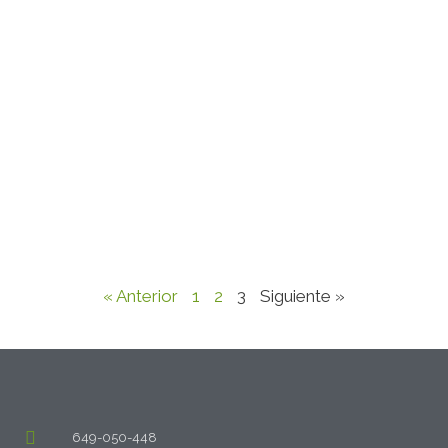
« Anterior
1
2
3
Siguiente »
649-050-448